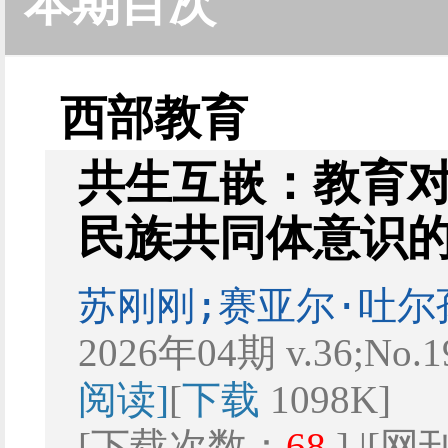
本期目次
西部教育
共生互嵌：教育
民族共同体意识
苏刚刚;赛亚尔·吐尔
2026年04期 v.36;No.
阅读]
[
下载
1098K]
[下载次数：
68
] |[