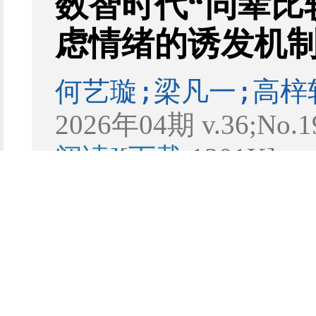
数智时代“同辈比
虑情绪的诱发机
何艺璇;梁凡一;高梓
2026年04期 v.36;No.
阅读]
[
下载
1301K]
[下载次数：
35
] |[
次：
0
] |[阅读次数：
6
教育与新质生产力
互构共生：人工